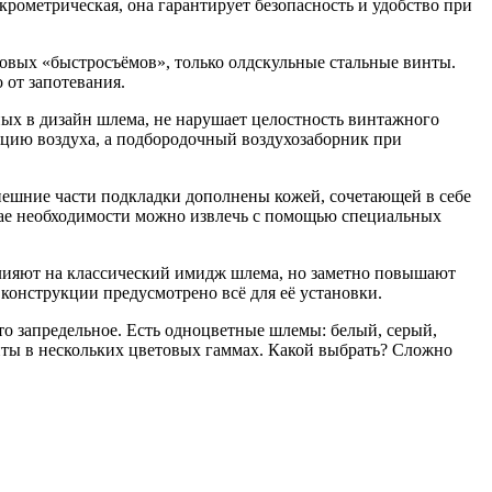
рометрическая, она гарантирует безопасность и удобство при
овых «быстросъёмов», только олдскульные стальные винты.
 от запотевания.
ых в дизайн шлема, не нарушает целостность винтажного
яцию воздуха, а подбородочный воздухозаборник при
внешние части подкладки дополнены кожей, сочетающей в себе
чае необходимости можно извлечь с помощью специальных
влияют на классический имидж шлема, но заметно повышают
 конструкции предусмотрено всё для её установки.
то запредельное. Есть одноцветные шлемы: белый, серый,
нты в нескольких цветовых гаммах. Какой выбрать? Сложно