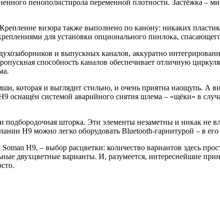
енного пенополистирола переменной плотности. Застёжка – мик
Крепление визора также выполнено по канону: никаких пластик
креплениями для установки опционального пинлока, спасающего
духозаборников и выпускных каналов, аккуратно интегрированн
пропускная способность каналов обеспечивает отличную циркул
ма.
ши, которая и выглядит стильно, и очень приятна наощупь. А 
 H9 оснащён системой аварийного снятия шлема – «щёки» в слу
и подбородочная шторка. Эти элементы незаметны и никак не 
ании H9 можно легко оборудовать Bluetooth-гарнитурой – в его
Soman H9, – выбор расцветки: количество вариантов здесь прос
ьные двухцветные варианты. И, разумеется, интереснейшие при
осто.