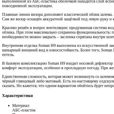
выполненной из АБС-пластика оболочкой находится слой вспен
повседневной эксплуатации.
Плавные линии визора дополняют классический облик шлема. 
Сам же визор оснащён аккуратной защёлкой под левую руку и 
Красиво решён и вопрос вентиляции: продуманная система воз
облика. При этом максимально сохранена функциональность: 
необходимости можно закрыть – заслонка спрятана внутри шле
Внутренняя отделка Soman H9 выполнена из искусственной зам
шикарный внешний вид и износостойкость. Более того, Soman
петель.
В базовую комплектацию Soman H9 входит носовой дефлектор 
комфорт эксплуатации, особенно в прохладную погоду. При жел
Единственная сложность, которая может возникнуть со шлемом 
чёрный глянцевый либо матовый. Есть по-настоящему олдскул
сказать. Но кажется, что одним вариантом обойтись будет непр
Характеристики
Материал
АБС-пластик