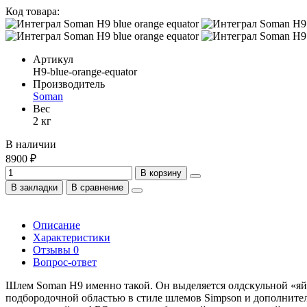
Код товара:
Артикул
H9-blue-orange-equator
Производитель
Soman
Вес
2 кг
В наличии
8900 ₽
В корзину
В закладки
В сравнение
Описание
Характеристики
Отзывы
0
Вопрос-ответ
Шлем Soman H9 именно такой. Он выделяется олдскульной «я
подбородочной областью в стиле шлемов Simpson и дополнител