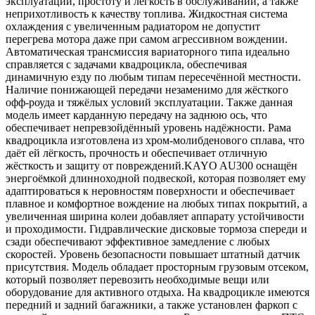
эксплуатации, простоту и лёгкость в обслуживании, а также
неприхотливость к качеству топлива. Жидкостная система
охлаждения с увеличенным радиатором не допустит
перегрева мотора даже при самом агрессивном вождении.
Автоматическая трансмиссия вариаторного типа идеально
справляется с задачами квадроцикла, обеспечивая
динамичную езду по любым типам пересечённой местности.
Наличие понижающей передачи незаменимо для жёсткого
офф-роуда и тяжёлых условий эксплуатации. Также данная
модель имеет карданную передачу на заднюю ось, что
обеспечивает непревзойдённый уровень надёжности. Рама
квадроцикла изготовлена из хром-молибденового сплава, что
даёт ей лёгкость, прочность и обеспечивает отличную
жёсткость и защиту от повреждений.KAYO AU300 оснащён
энергоёмкой длинноходной подвеской, которая позволяет ему
адаптироваться к неровностям поверхности и обеспечивает
плавное и комфортное вождение на любых типах покрытий, а
увеличенная ширина колеи добавляет аппарату устойчивости
и проходимости. Гидравлические дисковые тормоза спереди и
сзади обеспечивают эффективное замедление с любых
скоростей. Уровень безопасности повышает штатный датчик
присутствия. Модель обладает просторным грузовым отсеком,
который позволяет перевозить необходимые вещи или
оборудование для активного отдыха. На квадроцикле имеются
передний и задний багажники, а также установлен фаркоп с