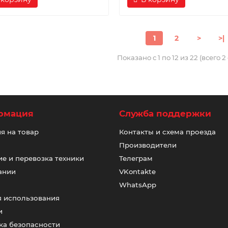
1
2
>
>|
Показано с 1 по 12 из 22 (всего 
рмация
Служба поддержки
я на товар
Контакты и схема проезда
Производители
е и перевозка техники
Телеграм
ании
VKontakte
WhatsApp
я использования
и
ка безопасности