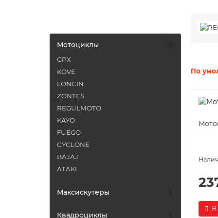
Категории
Мотоциклы
GPX
По умо
KOVE
LONCIN
ZONTES
REGULMOTO
KAYO
Мото
FUEGO
CYCLONE
BAJAJ
ATAKI
23
Максискутеры
В
Квадроциклы