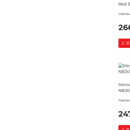
Red E
26
В
Мото
NB30
24
В