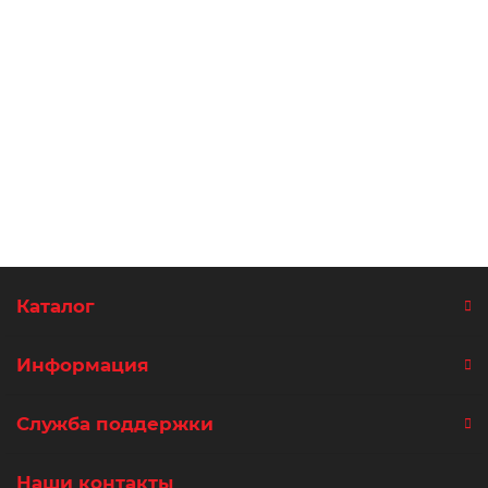
Сумка на пояс Rock Waist, цвет чёрный CARBONADO
В наличии
4000 ₽
В корзину
Каталог
Информация
Служба поддержки
Наши контакты