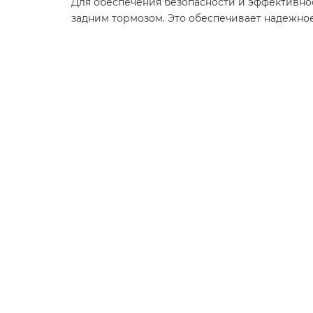
Для обеспечения безопасности и эффективн
задним тормозом. Это обеспечивает надежно
Похожие товары
Мотоцикл Regulmoto ADV 300 S, спицованны
В наличии
298000 ₽
В корзину