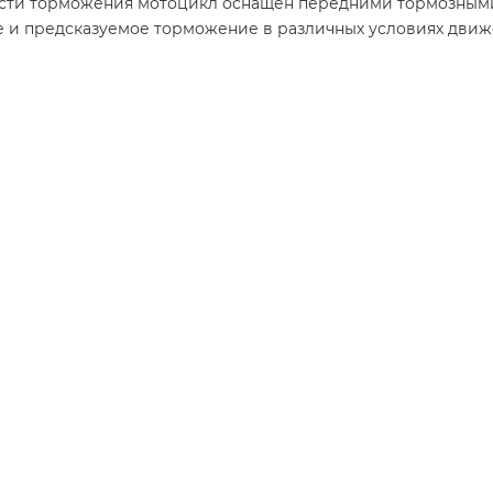
ости торможения мотоцикл оснащен передними тормозным
е и предсказуемое торможение в различных условиях движ
е колеса