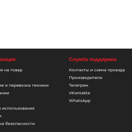
мация
Служба поддержки
я на товар
Контакты и схема проезда
Производители
е и перевозка техники
Телеграм
ании
VKontakte
WhatsApp
я использования
и
ка безопасности