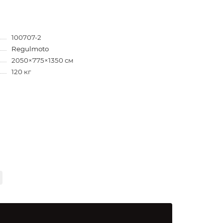
100707-2
Regulmoto
2050×775×1350 см
120 кг