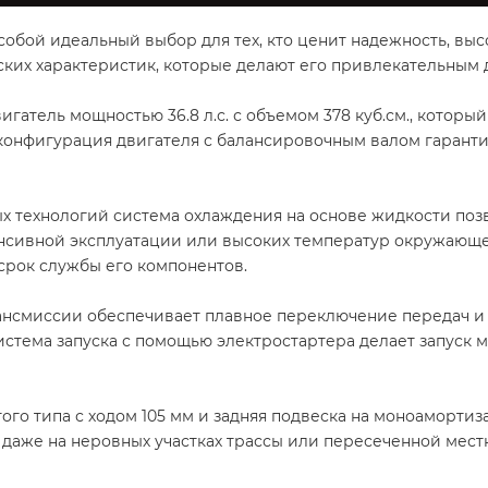
собой идеальный выбор для тех, кто ценит надежность, выс
ких характеристик, которые делают его привлекательным 
гатель мощностью 36.8 л.с. с объемом 378 куб.см., котор
онфигурация двигателя с балансировочным валом гаранти
х технологий система охлаждения на основе жидкости по
енсивной эксплуатации или высоких температур окружающ
срок службы его компонентов.
ансмиссии обеспечивает плавное переключение передач и
Система запуска с помощью электростартера делает запуск
го типа с ходом 105 мм и задняя подвеска на моноаморти
даже на неровных участках трассы или пересеченной мест