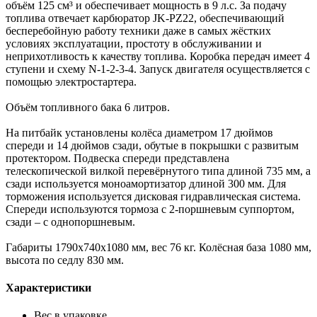
объём 125 см³ и обеспечивает мощность в 9 л.с. За подачу
топлива отвечает карбюратор JK-PZ22, обеспечивающий
бесперебойную работу техники даже в самых жёстких
условиях эксплуатации, простоту в обслуживании и
неприхотливость к качеству топлива. Коробка передач имеет 4
ступени и схему N-1-2-3-4. Запуск двигателя осуществляется с
помощью электростартера.
Объём топливного бака 6 литров.
На питбайк установлены колёса диаметром 17 дюймов
спереди и 14 дюймов сзади, обутые в покрышки с развитым
протектором. Подвеска спереди представлена
телескопической вилкой перевёрнутого типа длиной 735 мм, а
сзади используется моноамортизатор длиной 300 мм. Для
торможения используется дисковая гидравлическая система.
Спереди используются тормоза с 2-поршневым суппортом,
сзади – с однопоршневым.
Габариты 1790х740х1080 мм, вес 76 кг. Колёсная база 1080 мм,
высота по седлу 830 мм.
Характеристики
Вес в упаковке