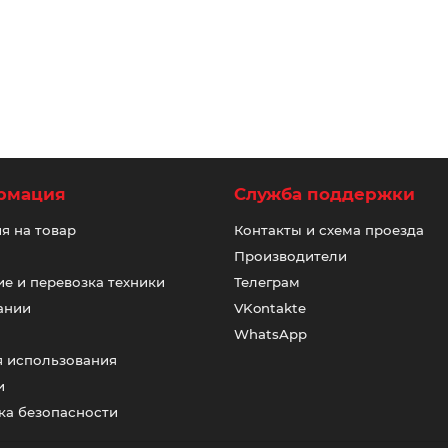
рмация
Служба поддержки
я на товар
Контакты и схема проезда
Производители
е и перевозка техники
Телеграм
ании
VKontakte
WhatsApp
я использования
и
ка безопасности