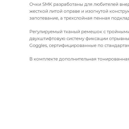
Очки SMK разработаны для любителей внед
жесткой литой оправе и изогнутой констр
запотевание, а трехслойная пенная подкл
Регулируемый тканый ремешок с тройными
двухштифтовую систему фиксации отрывных
Goggles, сертифицированные по стандартам 
В комплекте дополнительная тонированная
Похожие товары
Очки кроссовые SMK TERRAIN, цвет черный,
В наличии