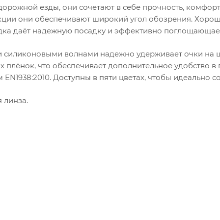
орожной езды, они сочетают в себе прочность, комфорт
укции они обеспечивают широкий угол обозрения. Хоро
адка даёт надежную посадку и эффективно поглощающает
 силиконовыми волнами надежно удерживает очки на ш
 плёнок, что обеспечивает дополнительное удобство в 
EN1938:2010. Доступны в пяти цветах, чтобы идеально с
 линза.
 с прозрачной и тонированной линзой