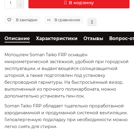
В корзину
В закладки
В сравнение
Описание
Характеристики
Отзывы
Вопрос-о
Мотошлем Soman Taiko FRP оснащён
микрометрической застёжкой, удобной при городской
эксплуатации, и выдвигающейся солнцезащитной
шторкой, а также подготовлен под установку
беспроводной гарнитуры. На быстросъёмный визор,
выполненный из прочного поликарбоната, можно
дополнительно установить пин-лок.
Soman Taiko FRP обладает тщательно проработанной
аэродинамикой и продуманной системой вентиляции.
Гипоалергенную подкладку при необходимости можно
легко снять для стирки.